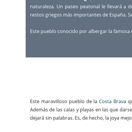
naturaleza. Un paseo peatonal le llevará a d
restos griegos más importantes de España. Se
Este pueblo conocido por albergar la famosa 
Este maravilloso pueblo de la
Costa Brava
qu
Además de las calas y playas en las que dars
dejará sin palabras. Es, de hecho, la joya mej