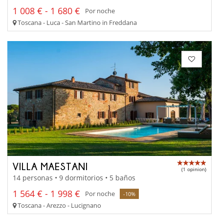
1 008 € - 1 680 €
Por noche
Toscana - Luca - San Martino in Freddana
VILLA MAESTANI
(1 opinion)
14 personas • 9 dormitorios • 5 baños
1 564 € - 1 998 €
Por noche
-10%
Toscana - Arezzo - Lucignano