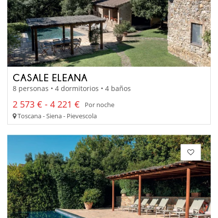
CASALE ELEANA
8 personas • 4 dormitorios • 4 baños
2 573 € - 4 221 €
Por noche
Toscana - Siena - Pievescola