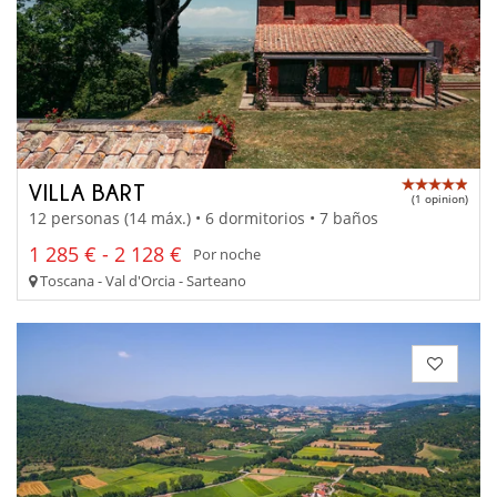
VILLA BART
(1 opinion)
12 personas (14 máx.) • 6 dormitorios • 7 baños
1 285 € - 2 128 €
Por noche
Toscana - Val d'Orcia - Sarteano