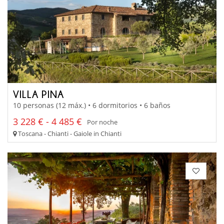
VILLA PINA
10 personas (12 máx.) • 6 dormitorios • 6 baños
3 228 € - 4 485 €
Por noche
Toscana - Chianti - Gaiole in Chianti