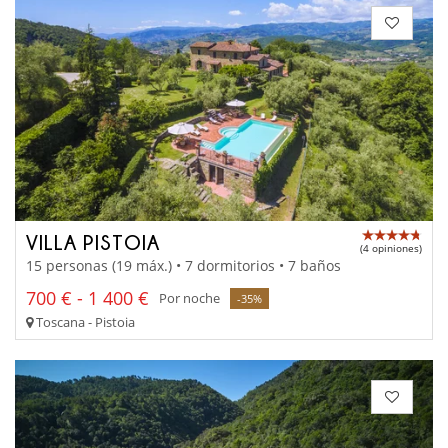
VILLA PISTOIA
(4 opiniones)
15 personas (19 máx.) • 7 dormitorios • 7 baños
700 € - 1 400 €
Por noche
-35%
Toscana - Pistoia