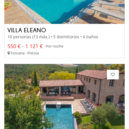
VILLA ELEANO
10 personas (13 máx.) • 5 dormitorios • 6 baños
550 € - 1 121 €
Por noche
Toscana - Pistoia