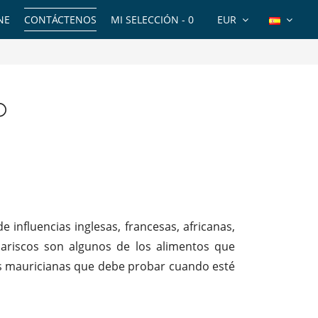
NE
CONTÁCTENOS
MI SELECCIÓN -
0
EUR
o
e influencias inglesas, francesas, africanas,
mariscos son algunos de los alimentos que
des mauricianas que debe probar cuando esté