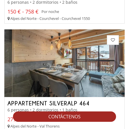
6 personas • 2 dormitorios • 2 baños
150 € - 758 €
Por noche
Alpes del Norte - Courchevel - Courchevel 1550
APPARTEMENT SILVERALP 464
6 personas • 2 dormitorios • 1 baños
CONTÁCTENOS
279 € - 522 €
Por noche
Alpes del Norte - Val Thorens