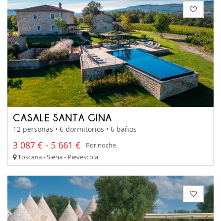
CASALE SANTA GINA
12 personas • 6 dormitorios • 6 baños
3 087 € - 5 661 €
Por noche
Toscana - Siena - Pievescola