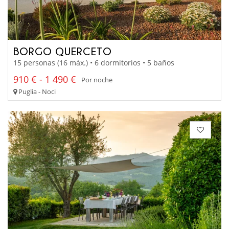
BORGO QUERCETO
15 personas (16 máx.) • 6 dormitorios • 5 baños
910 € - 1 490 €
Por noche
Puglia - Noci