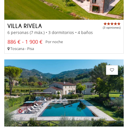
VILLA RIVELA
(3 opiniones)
6 personas (7 máx.) • 3 dormitorios • 4 baños
886 € - 1 900 €
Por noche
Toscana - Pisa