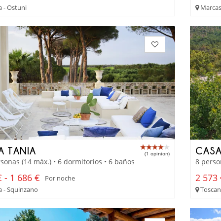
a - Ostuni
Marcas 
A TANIA
CASA
(1 opinion)
sonas (14 máx.) • 6 dormitorios • 6 baños
8 perso
 - 1 686 €
2 573 
Por noche
a - Squinzano
Toscana