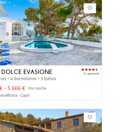
A DOLCE EVASIONE
(1 opinion)
nas • 4 dormitorios • 3 baños
€ - 5 666 €
Por noche
malfitana - Capri