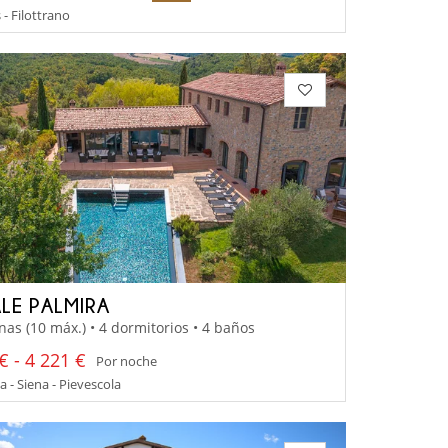
- Filottrano
LE PALMIRA
nas (10 máx.) • 4 dormitorios • 4 baños
€ - 4 221 €
Por noche
 - Siena - Pievescola