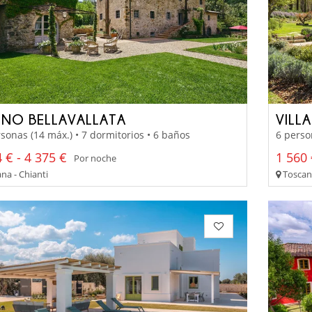
INO BELLAVALLATA
VILL
sonas (14 máx.) • 7 dormitorios • 6 baños
6 perso
 € - 4 375 €
1 560 
Por noche
na - Chianti
Toscan