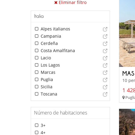
Eliminar filtro
Italia
Alpes italianos
Campania
Cerdeña
Costa Amalfitana
Lacio
Los Lagos
Marcas
MAS
Puglia
10 per
Sicilia
1 428
Toscana
Pugli
Número de habitaciones
3+
4+