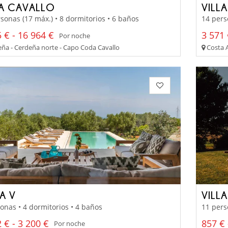
LA CAVALLO
VILL
sonas (17 máx.) • 8 dormitorios • 6 baños
14 pers
 € - 16 964 €
3 571 
Por noche
ña - Cerdeña norte - Capo Coda Cavallo
Costa A
A V
VILL
onas • 4 dormitorios • 4 baños
11 pers
 € - 3 200 €
857 € 
Por noche