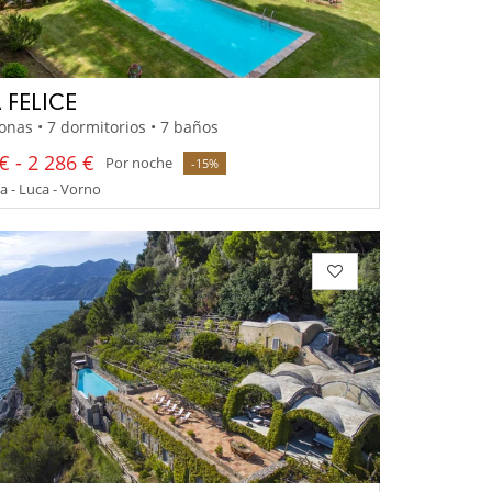
 FELICE
onas • 7 dormitorios • 7 baños
€ - 2 286 €
Por noche
-15%
 - Luca - Vorno