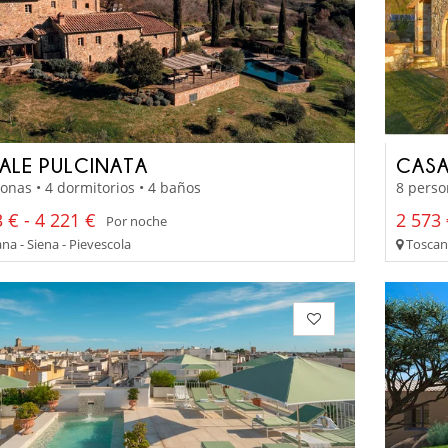
ALE PULCINATA
CASA
onas • 4 dormitorios • 4 baños
8 perso
 € - 4 221 €
2 573 
Por noche
na - Siena - Pievescola
Toscana