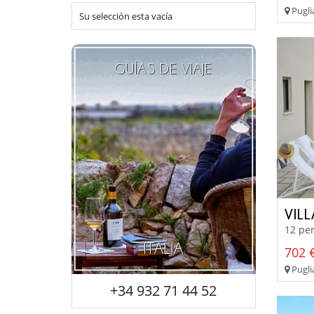
Pugli
Su selección esta vacía
GUÍAS DE VIAJE
VILL
12 per
ITALIA
702 €
Pugli
+34 932 71 44 52