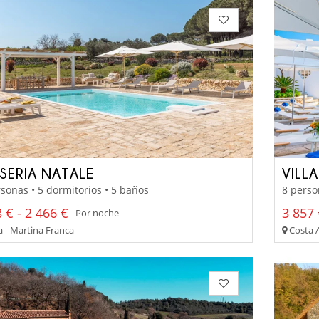
SERIA NATALE
VILL
sonas • 5 dormitorios • 5 baños
8 perso
 € - 2 466 €
3 857 
Por noche
a - Martina Franca
Costa A