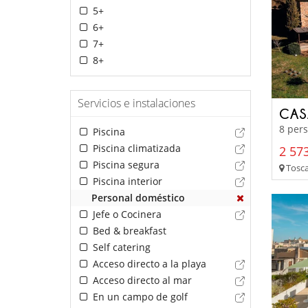
5+
6+
7+
8+
Servicios e instalaciones
CAS
8 pers
Piscina
Piscina climatizada
2 573
Piscina segura
Tosca
Piscina interior
Personal doméstico
Jefe o Cocinera
Bed & breakfast
Self catering
Acceso directo a la playa
Acceso directo al mar
En un campo de golf