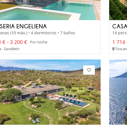
SERIA ENGELIENA
CASA
onas (10 máx.) • 4 dormitorios • 7 baños
14 pers
 € - 3 200 €
1 714 
Por noche
 - Savelletri
Toscana