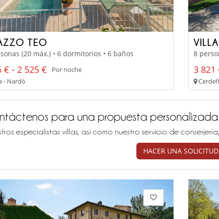
AZZO TEO
VILL
sonas (20 máx.) • 6 dormitorios • 6 baños
8 perso
 € - 2 525 €
3 821 
Por noche
a - Nardò
Cerdeña
ntáctenos para una propuesta personalizada
tros especialistas villas, así como nuestro servicio de conserjer
HACER UNA SOLICITUD