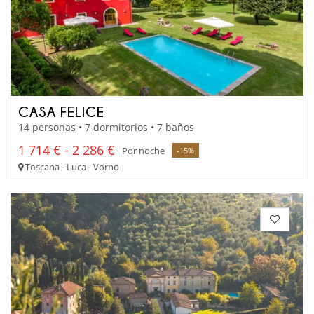
CASA FELICE
14 personas • 7 dormitorios • 7 baños
1 714 € - 2 286 €
Por noche
-15%
Toscana - Luca - Vorno