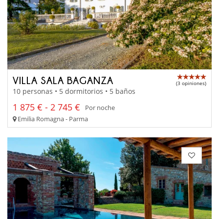
VILLA SALA BAGANZA
(3 opiniones)
10 personas • 5 dormitorios • 5 baños
1 875 € - 2 745 €
Por noche
Emilia Romagna - Parma