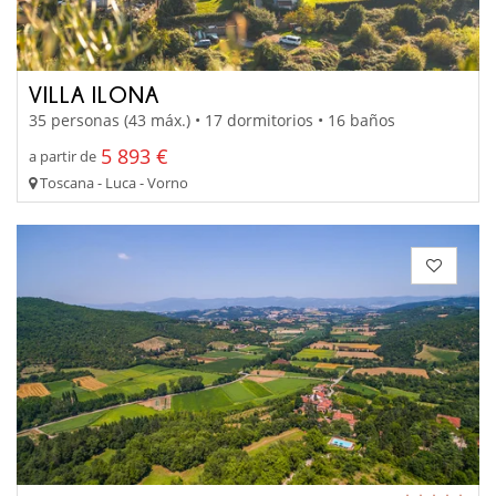
VILLA ILONA
35 personas (43 máx.) • 17 dormitorios • 16 baños
5 893 €
a partir de
Toscana - Luca - Vorno