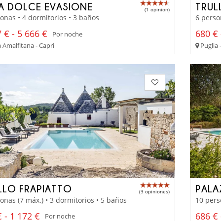
LA DOLCE EVASIONE
TRUL
(1 opinion)
onas • 4 dormitorios • 3 baños
6 perso
 € - 5 666 €
680 € 
Por noche
 Amalfitana - Capri
Puglia 
LLO FRAPIATTO
PALA
(3 opiniones)
onas (7 máx.) • 3 dormitorios • 5 baños
10 pers
 - 1 172 €
686 € 
Por noche