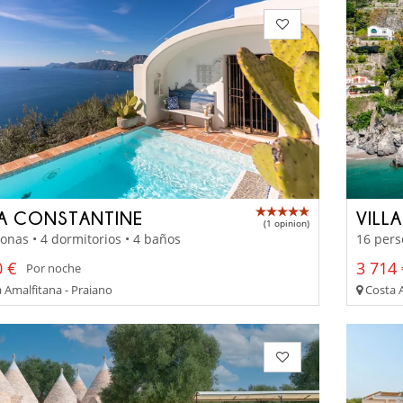
LA CONSTANTINE
VILLA
(1 opinion)
onas • 4 dormitorios • 4 baños
16 pers
0 €
3 714 
Por noche
 Amalfitana - Praiano
Costa A