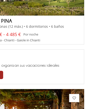
 PINA
onas (12 máx.) • 6 dormitorios • 6 baños
€ - 4 485 €
Por noche
 - Chianti - Gaiole in Chianti
ía, organizan sus vacaciones ideales