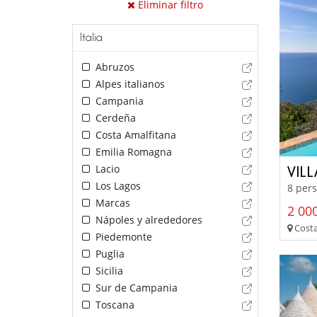
Eliminar filtro
Italia
Abruzos
Alpes italianos
Campania
Cerdeña
Costa Amalfitana
Emilia Romagna
Lacio
VIL
Los Lagos
8 pers
Marcas
2 00
Nápoles y alrededores
Costa
Piedemonte
Puglia
Sicilia
Sur de Campania
Toscana