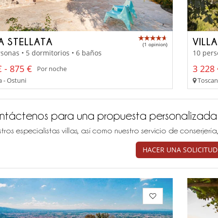
LA STELLATA
VILLA
(1 opinion)
sonas • 5 dormitorios • 6 baños
10 pers
 - 875 €
3 228 
Por noche
a - Ostuni
Toscana
ntáctenos para una propuesta personalizada
tros especialistas villas, así como nuestro servicio de conserjer
HACER UNA SOLICITUD