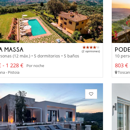
LA MASSA
PODE
(2 opiniones)
sonas (12 máx.) • 5 dormitorios • 5 baños
10 pers
 - 1 228 €
803 € 
Por noche
na - Pistoia
Toscana