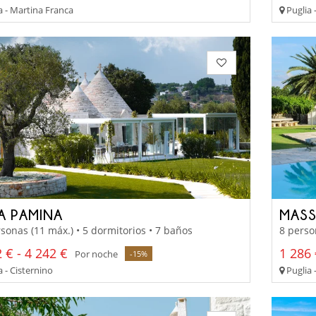
a - Martina Franca
Puglia 
LA PAMINA
MASS
sonas (11 máx.) • 5 dormitorios • 7 baños
8 perso
 € - 4 242 €
1 286 
Por noche
-15%
 - Cisternino
Puglia 