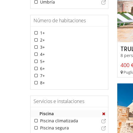
Umbría
Número de habitaciones
1+
2+
3+
TRU
4+
8 pers
5+
400 €
6+
Pugli
7+
8+
Servicios e instalaciones
Piscina
Piscina climatizada
Piscina segura