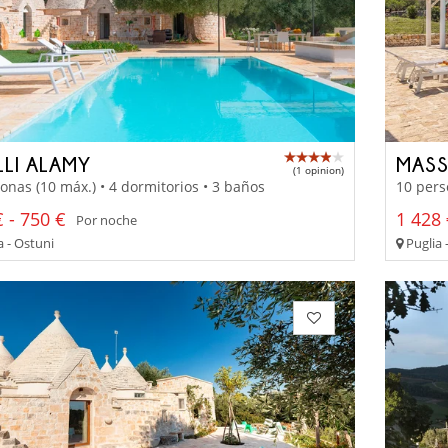
LLI ALAMY
MASS
(1 opinion)
onas (10 máx.) • 4 dormitorios • 3 baños
10 pers
 - 750 €
1 428 
Por noche
a - Ostuni
Puglia 