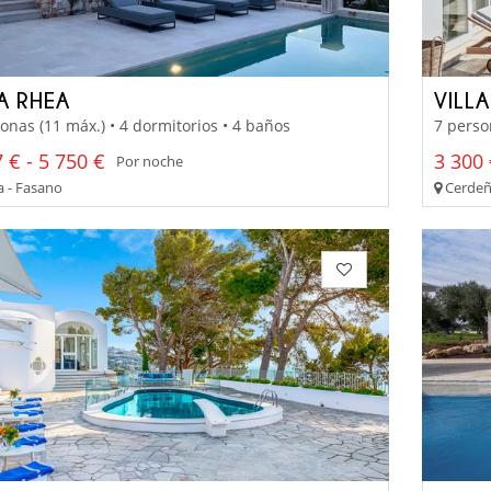
A RHEA
VILL
onas (11 máx.) • 4 dormitorios • 4 baños
7 perso
 € - 5 750 €
3 300 
Por noche
a - Fasano
Cerdeña