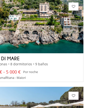
 DI MARE
onas • 8 dormitorios • 9 baños
€ - 5 000 €
Por noche
malfitana - Maiori