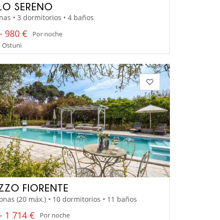
LO SERENO
nas • 3 dormitorios • 4 baños
- 980 €
Por noche
- Ostuni
ZZO FIORENTE
onas (20 máx.) • 10 dormitorios • 11 baños
- 1 714 €
Por noche