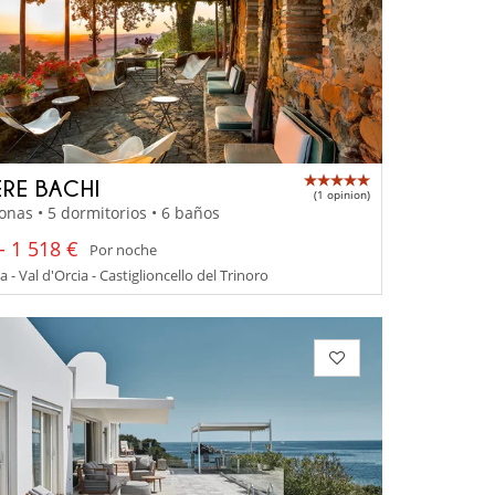
RE BACHI
(1 opinion)
onas • 5 dormitorios • 6 baños
- 1 518 €
Por noche
 - Val d'Orcia - Castiglioncello del Trinoro